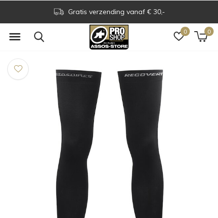
Gratis verzending vanaf € 30,-
0
0