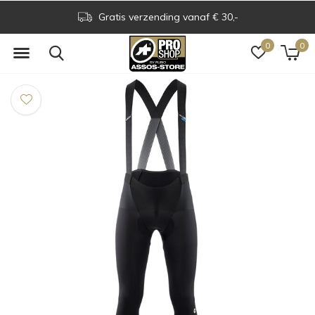
Assos Boutique op grens NL & BE
0
0