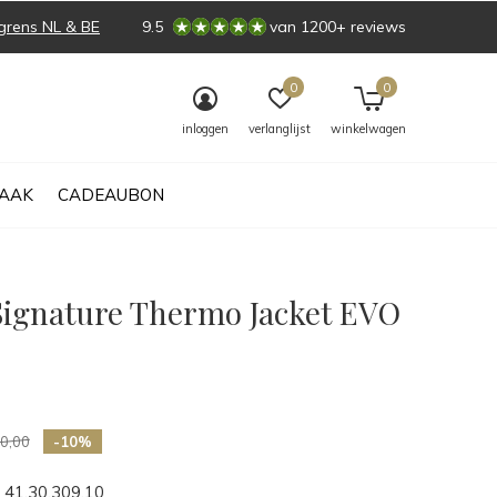
grens NL & BE
9.5
van 1200+ reviews
0
0
inloggen
verlanglijst
winkelwagen
AAK
CADEAUBON
Signature Thermo Jacket EVO
0)
0,00
-10%
41.30.309.10