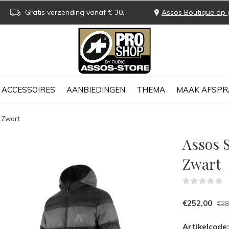
Gratis verzending vanaf € 30,-
Assos Boutique op 
ACCESSOIRES
AANBIEDINGEN
THEMA
MAAK AFSPR
 Zwart
Assos 
Zwart
(
€252,00
€28
Artikelcode: