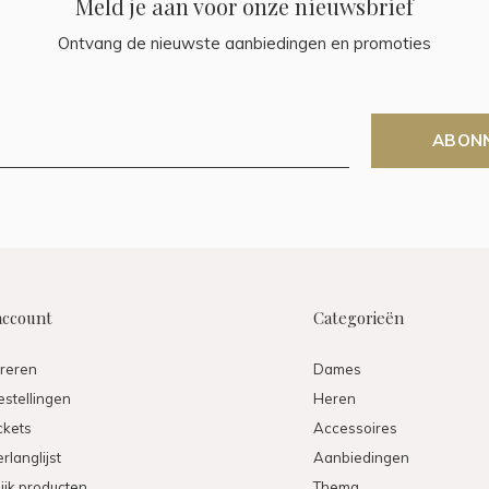
Meld je aan voor onze nieuwsbrief
Ontvang de nieuwste aanbiedingen en promoties
ABON
account
Categorieën
treren
Dames
estellingen
Heren
ickets
Accessoires
rlanglijst
Aanbiedingen
ijk producten
Thema