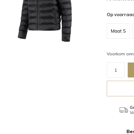
Op voorraa
Maat S
Voorkom onno
Gr
Va
Bes