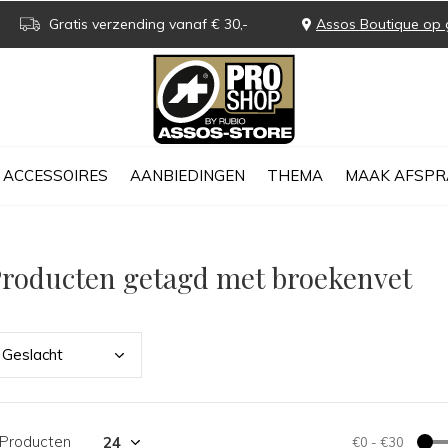
Gratis verzending vanaf € 30,-
Assos Boutique op 
ACCESSOIRES
AANBIEDINGEN
THEMA
MAAK AFSPR
roducten getagd met broekenvet
Gesl
acht
 Producten
€0
-
€30