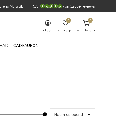
grens NL & BE
9.5
van 1200+ reviews
0
0
inloggen
verlanglijst
winkelwagen
AAK
CADEAUBON