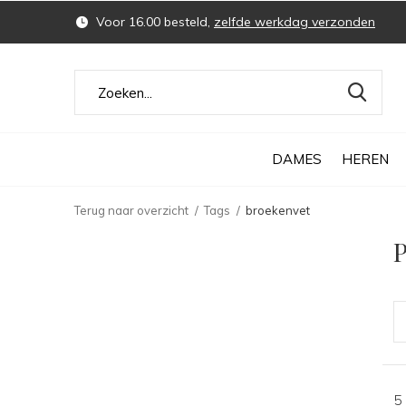
Voor 16.00 besteld,
zelfde werkdag verzonden
DAMES
HEREN
Terug naar overzicht
Tags
broekenvet
P
5