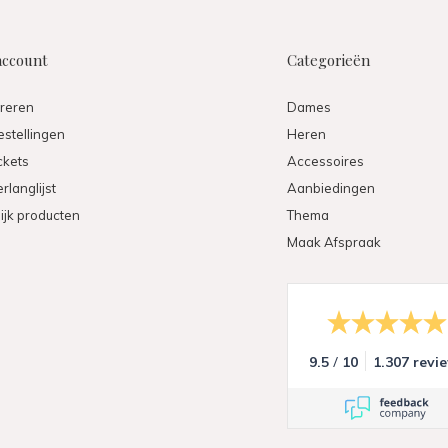
account
Categorieën
treren
Dames
estellingen
Heren
ickets
Accessoires
rlanglijst
Aanbiedingen
ijk producten
Thema
Maak Afspraak
/
9.5
10
1.307 revi