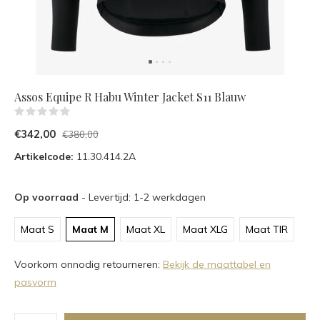
Assos Equipe R Habu Winter Jacket S11 Blauw
(0)
€342,00
€380,00
Artikelcode:
11.30.414.2A
Op voorraad
- Levertijd: 1-2 werkdagen
Maat S
Maat M
Maat XL
Maat XLG
Maat TIR
Voorkom onnodig retourneren:
Bekijk de maattabel en
pasvorm