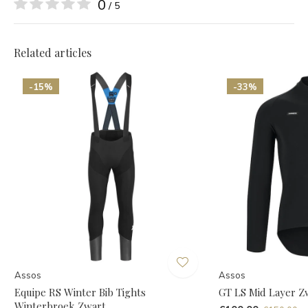
0
/ 5
Related articles
-15%
-33%
Assos
Assos
Equipe RS Winter Bib Tights
GT LS Mid Layer Z
Winterbroek Zwart