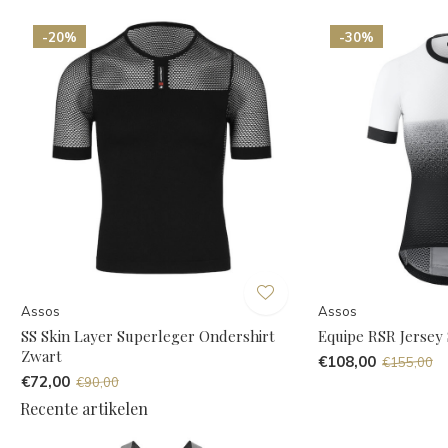
-20%
-30%
Assos
Assos
SS Skin Layer Superleger Ondershirt
Equipe RSR Jersey
Zwart
€108,00
€155,00
€72,00
€90,00
Recente artikelen