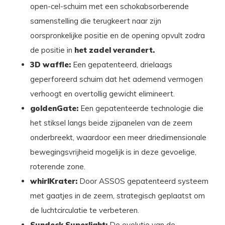
open-cel-schuim met een schokabsorberende
samenstelling die terugkeert naar zijn
oorspronkelijke positie en de opening opvult zodra
de positie in
het zadel verandert.
3D waffle:
Een gepatenteerd, drielaags
geperforeerd schuim dat het ademend vermogen
verhoogt en overtollig gewicht elimineert.
goldenGate:
Een gepatenteerde technologie die
het stiksel langs beide zijpanelen van de zeem
onderbreekt, waardoor een meer driedimensionale
bewegingsvrijheid mogelijk is in deze gevoelige,
roterende zone.
whirlKrater:
Door ASSOS gepatenteerd systeem
met gaatjes in de zeem, strategisch geplaatst om
de luchtcirculatie te verbeteren.
Sundeck Superlight:
De evolutie van de