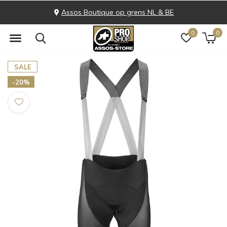
Assos Boutique op grens NL & BE
0
0
SALE
-20%